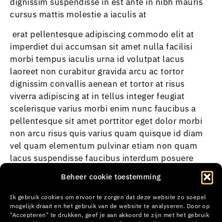
dignissim suspendisse in est ante in nibh mauris
cursus mattis molestie a iaculis at
erat
pellentesque adipiscing commodo elit at
imperdiet dui accumsan sit amet nulla facilisi
morbi tempus iaculis urna id volutpat lacus
laoreet non curabitur gravida arcu ac tortor
dignissim convallis aenean et tortor at risus
viverra adipiscing at in tellus integer feugiat
scelerisque varius morbi enim nunc faucibus a
pellentesque sit amet porttitor eget dolor morbi
non arcu risus quis varius quam quisque id diam
vel quam elementum pulvinar etiam non quam
lacus suspendisse faucibus interdum posuere
lorem ipsum dolor sit amet consectetur adipiscing
Beheer cookie toestemming
elit duis tristique sollicitudin nibh sit amet
commodo nulla facilisi nullam vehicula ipsum a
Ik gebruik cookies om ervoor te zorgen dat deze website zo soepel
mogelijk draait en het gebruik van de website te analyseren. Door op
arcu cursus vitae congue mauris rhoncus aenean
"Accepteren" te drukken, geef je aan akkoord te zijn met het gebruik
vel elit scelerisque mauris pellentesque pulvinar